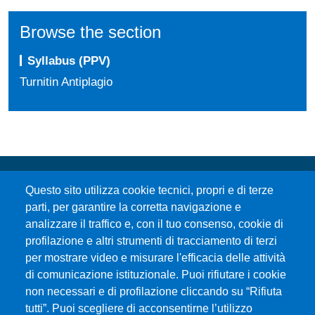
Browse the section
Syllabus (PPV)
Turnitin Antiplagio
Questo sito utilizza cookie tecnici, propri e di terze
parti, per garantire la corretta navigazione e
analizzare il traffico e, con il tuo consenso, cookie di
profilazione e altri strumenti di tracciamento di terzi
per mostrare video e misurare l'efficacia delle attività
Università degli Studi di Messina
di comunicazione istituzionale. Puoi rifiutare i cookie
Piazza Pugliatti, 1 - 98122 Messina
non necessari e di profilazione cliccando su “Rifiuta
Cod. Fiscale 80004070837
tutti”. Puoi scegliere di acconsentirne l’utilizzo
P.IVA 00724160833