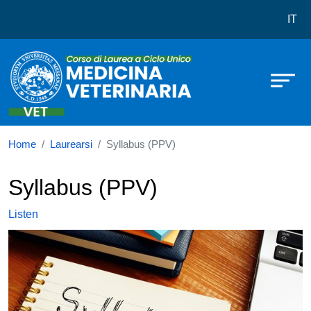
Corso di laurea in Medicina Veterin
Skip to main content
IT
Home
Laurearsi
Syllabus (PPV)
Syllabus (PPV)
Listen
Immagine